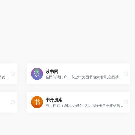
读书网
码农之家为程序员朋友们提供计算机电子书资源免费下载，打造成编程电子书的专业网站，精选计算机pdf电子书内容并推荐有价值的视频教程内容，为大家学习编程和计算机知识节省成本。
全民阅读门户，专业中文图书搜索引擎,在线读书,提供各类免费电子书及图书导购服务
书舟搜索
书舟搜索（原kindle吧）为kindle用户免费提供海量丰富的电子书籍在线搜索与下载服务，包括mobi/azw3/epub格式，欢迎您的来访。