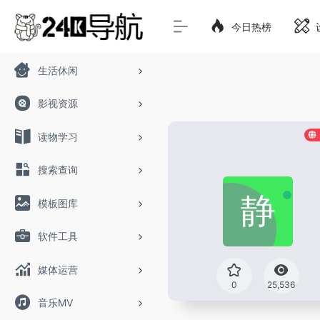
今日热榜
生活休闲
影视资源
读物学习
搜索查询
模板图库
软件工具
媒体运营
0
25,536
音乐MV