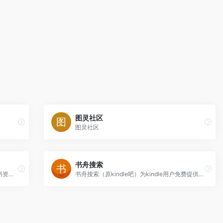
图灵社区
图灵社区
书舟搜索
码农之家为程序员朋友们提供计算机电子书资源免费下载，打造成编程电子书的专业网站，精选计算机pdf电子书内容并推荐有价值的视频教程内容，为大家学习编程和计算机知识节省成本。
书舟搜索（原kindle吧）为kindle用户免费提供海量丰富的电子书籍在线搜索与下载服务，包括mobi/azw3/epub格式，欢迎您的来访。