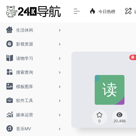
今日热榜
生活休闲
影视资源
读物学习
搜索查询
模板图库
软件工具
媒体运营
0
20,466
音乐MV